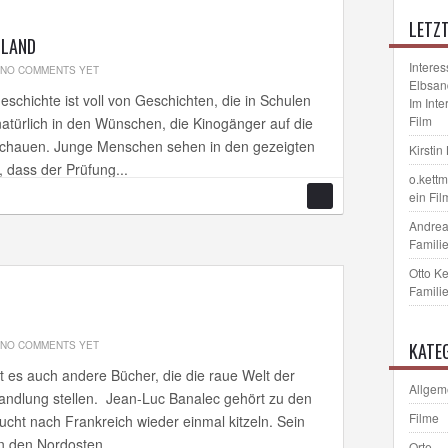
LETZ
HLAND
Interes
NO COMMENTS YET
Elbsan
eschichte ist voll von Geschichten, die in Schulen
Im Int
Film
natürlich in den Wünschen, die Kinogänger auf die
 schauen. Junge Menschen sehen in den gezeigten
Kirstin
, dass der Prüfung...
o.kett
ein Fil
Andrea
Familie
Otto K
Familie
NO COMMENTS YET
KATE
bt es auch andere Bücher, die die raue Welt der
Allgem
Handlung stellen. Jean-Luc Banalec gehört zu den
Filme
cht nach Frankreich wieder einmal kitzeln. Sein
n den Nordosten...
Orte