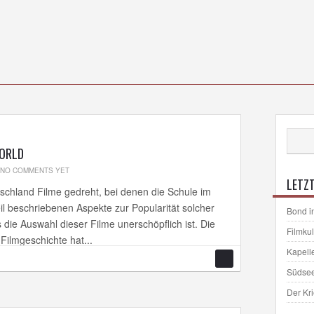
WORLD
NO COMMENTS YET
LETZT
tschland Filme gedreht, bei denen die Schule im
eil beschriebenen Aspekte zur Popularität solcher
Bond i
 die Auswahl dieser Filme unerschöpflich ist. Die
Filmku
Filmgeschichte hat...
Kapell
Südse
Der Kr