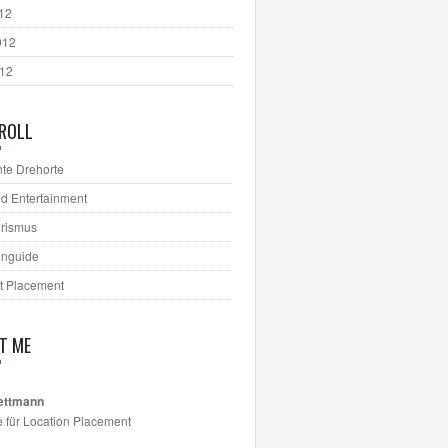
012
012
012
ROLL
te Drehorte
d Entertainment
urismus
onguide
t Placement
T ME
ettmann
e für Location Placement