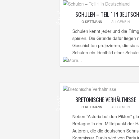
Dez
SCHULEN – TEIL 1 IN DEUTSC
4
O.KETTMANN
ALLGEMEIN
2013
Schulen kennt jeder und die Filmg
spielen. Die Gründe dafür liegen 
Geschichten projezieren, die sie
Schulen ein Idealbild einer Schule
Dez
BRETONISCHE VERHÄLTNISSE
3
O.KETTMANN
ALLGEMEIN
2013
Neben “Asterix bei den Pikten” gi
Bretagne in den Mittelpunkt der 
Autoren, die die deutschen Sehnsu
Kommissar Dupin wird von Paris i