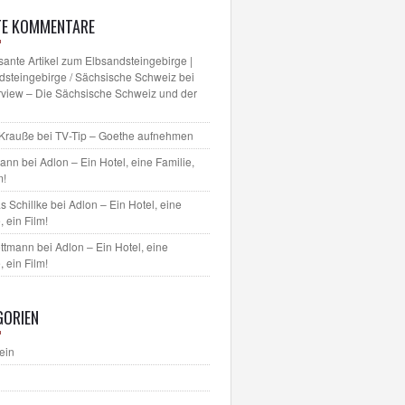
TE KOMMENTARE
sante Artikel zum Elbsandsteingebirge |
dsteingebirge / Sächsische Schweiz
bei
erview – Die Sächsische Schweiz und der
 Krauße
bei
TV-Tip – Goethe aufnehmen
mann bei
Adlon – Ein Hotel, eine Familie,
m!
s Schillke
bei
Adlon – Ein Hotel, eine
, ein Film!
ettmann bei
Adlon – Ein Hotel, eine
, ein Film!
GORIEN
ein