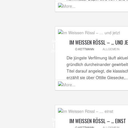
Nov
IM WEISSEN RÖSSL – … UND J
15
O.KETTMANN
ALLGEMEIN
2013
Die jüngste Verfilmung läuft aktuel
gründlich durcheinander gewirbel
Titel darauf angelegt, die klassi
erzählt sie über Ottilie Giesecke,..
Nov
IM WEISSEN RÖSSL – … EINST
12
O.KETTMANN
ALLGEMEIN