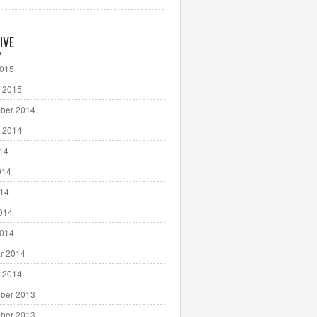
IVE
2015
 2015
ber 2014
 2014
014
014
014
2014
2014
r 2014
 2014
ber 2013
ber 2013