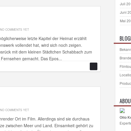
Juli 2
Juni 2
Mai 2
NO COMMENTS YET
BLOG
öglicherweise letzte Kapitel der Heimat erzählt
nswerk vollendet hat, wird sich noch zeigen.
Bekann
nsrück mit dem kleinen Städtchen Schabbach zum
Brande
n Fernsehen gemacht. Das Epos...
Filmto
Locati
Produc
ABOU
NO COMMENTS YET
Otto K
render Ort im Film. Allerdings sind sie durchaus
Expert
enze zwischen Meer und Land. Einsamkeit gehört zu