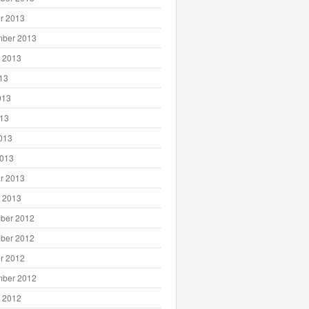
r 2013
mber 2013
 2013
013
013
013
2013
2013
r 2013
 2013
ber 2012
ber 2012
r 2012
mber 2012
 2012