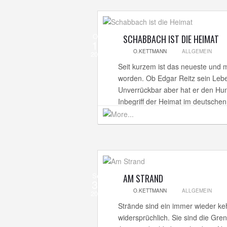
Okt
SCHABBACH IST DIE HEIMAT
10
O.KETTMANN
ALLGEMEIN
2013
Seit kurzem ist das neueste und m
worden. Ob Edgar Reitz sein Lebe
Unverrückbar aber hat er den Hu
Inbegriff der Heimat im deutsche
Sep
AM STRAND
30
O.KETTMANN
ALLGEMEIN
2013
Strände sind ein immer wieder keh
widersprüchlich. Sie sind die Gr