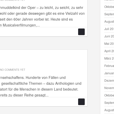
Oktobe
chmuddelkind der Oper – zu leicht, zu seicht, zu sehr
ohl oder gerade deswegen gibt es eine Vielzahl von
Septe
seit den 60er Jahren vorbei ist. Heute sind es
August
n Musicalverfilmungen,...
Juli 2
Juni 2
Mai 2
April 
März 
Februa
NO COMMENTS YET
Januar
ernsehschaffens. Hunderte von Fällen und
Dezem
 gesellschaftliche Themen – dazu Anthologien und
Novem
tort für die Menschen in diesem Land bedeutet.
eits zu dieser Reihe gesagt...
Oktobe
Septe
August