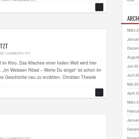
ARCH
März 
Januar
ETZT
Dezem
NO COMMENTS YET
August
l im Kino. Das Klischee einer heilen Welt wird hier
Juli 2
t. „Im Weissen Rössl – Wehe Du singst“ ist schon im
Juni 2
sche Geschichte neu zu erzählen. Christian Theede
.
Mai 2
April 
März 
Februa
Januar
Dezem
Novem
NO COMMENTS YET