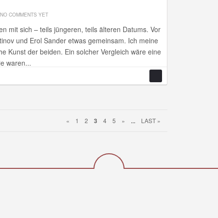
NO COMMENTS YET
mit sich – teils jüngeren, teils älteren Datums. Vor
stinov und Erol Sander etwas gemeinsam. Ich meine
che Kunst der beiden. Ein solcher Vergleich wäre eine
ie waren...
«
1
2
3
4
5
»
...
LAST »