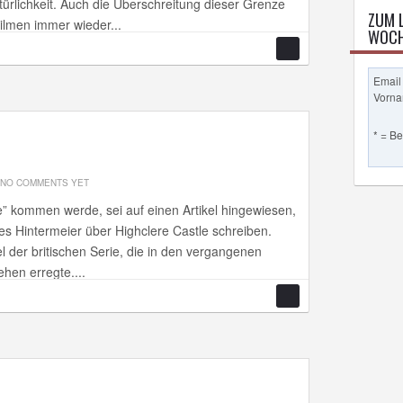
ürlichkeit. Auch die Überschreitung dieser Grenze
ZUM 
ilmen immer wieder...
WOCH
Email
Vorn
* = B
NO COMMENTS YET
” kommen werde, sei auf einen Artikel hingewiesen,
s Hintermeier über Highclere Castle schreiben.
el der britischen Serie, die in den vergangenen
hen erregte....