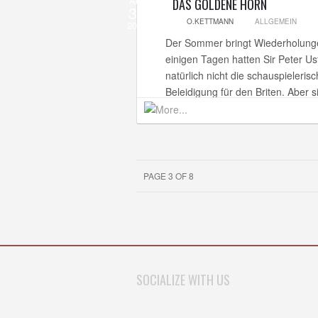
Aug
DAS GOLDENE HORN
30
O.KETTMANN
ALLGEMEIN
2013
Der Sommer bringt Wiederholungen 
einigen Tagen hatten Sir Peter U
natürlich nicht die schauspieleris
Beleidigung für den Briten. Aber s
PAGE 3 OF 8
SOCIALIZE WITH US