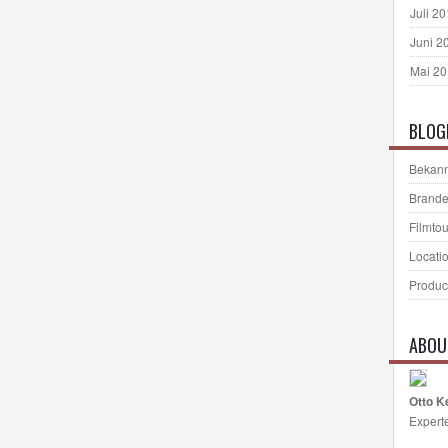
Juli 2
Juni 2
Mai 2
BLOG
Bekann
Brande
Filmto
Locati
Produc
ABOU
Otto K
Expert