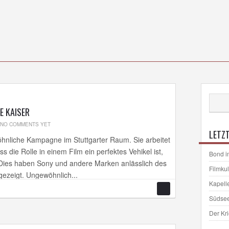
E KAISER
NO COMMENTS YET
LETZT
wöhnliche Kampagne im Stuttgarter Raum. Sie arbeitet
 die Rolle in einem Film ein perfektes Vehikel ist,
Bond i
ies haben Sony und andere Marken anlässlich des
Filmku
ezeigt. Ungewöhnlich...
Kapell
Südse
Der Kr