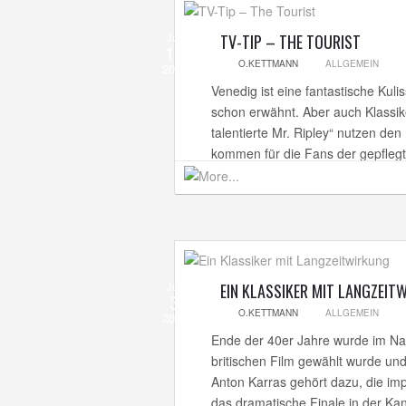
Jun
TV-TIP – THE TOURIST
14
O.KETTMANN
ALLGEMEIN
2013
Venedig ist eine fantastische Kuli
schon erwähnt. Aber auch Klassik
talentierte Mr. Ripley“ nutzen de
kommen für die Fans der gepflegte
Jun
EIN KLASSIKER MIT LANGZEIT
3
O.KETTMANN
ALLGEMEIN
2013
Ende der 40er Jahre wurde im Na
britischen Film gewählt wurde und
Anton Karras gehört dazu, die im
das dramatische Finale in der Kana