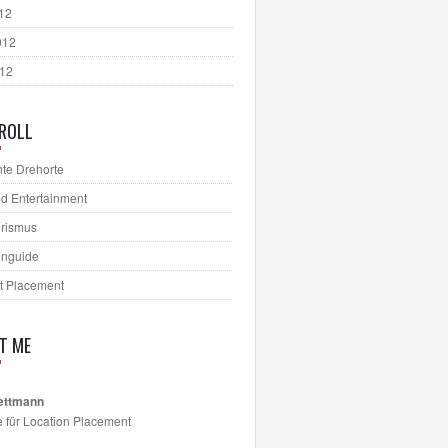
012
012
012
ROLL
te Drehorte
d Entertainment
urismus
onguide
t Placement
T ME
ettmann
e für Location Placement