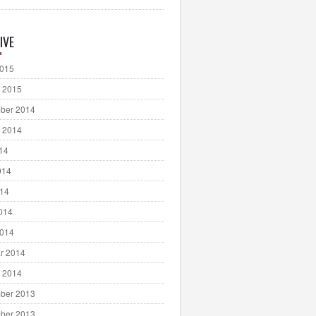
IVE
2015
 2015
ber 2014
 2014
014
014
014
2014
2014
r 2014
 2014
ber 2013
ber 2013