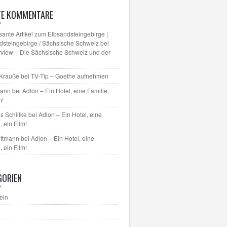
TE KOMMENTARE
sante Artikel zum Elbsandsteingebirge |
dsteingebirge / Sächsische Schweiz
bei
erview – Die Sächsische Schweiz und der
 Krauße
bei
TV-Tip – Goethe aufnehmen
mann bei
Adlon – Ein Hotel, eine Familie,
m!
s Schillke
bei
Adlon – Ein Hotel, eine
, ein Film!
ettmann bei
Adlon – Ein Hotel, eine
, ein Film!
GORIEN
ein