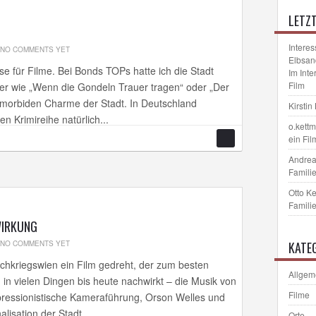
LETZ
Interes
NO COMMENTS YET
Elbsan
sse für Filme. Bei Bonds TOPs hatte ich die Stadt
Im Int
Film
er wie „Wenn die Gondeln Trauer tragen“ oder „Der
n morbiden Charme der Stadt. In Deutschland
Kirstin
n Krimireihe natürlich...
o.kett
ein Fil
Andrea
Familie
Otto K
Familie
WIRKUNG
NO COMMENTS YET
KATE
chkriegswien ein Film gedreht, der zum besten
Allgem
 in vielen Dingen bis heute nachwirkt – die Musik von
Filme
pressionistische Kameraführung, Orson Welles und
lisation der Stadt...
Orte