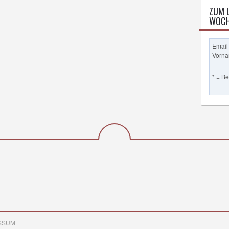
ZUM 
WOCH
Email
Vorn
* = B
SSUM