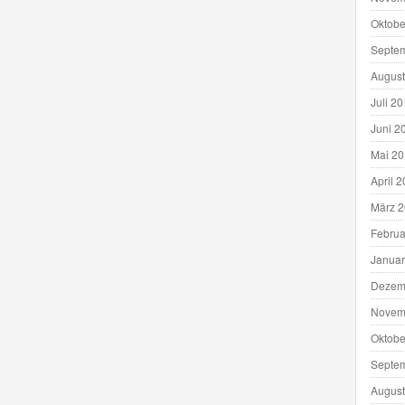
Oktobe
Septe
August
Juli 2
Juni 2
Mai 2
April 
März 
Februa
Januar
Dezem
Novem
Oktobe
Septe
August