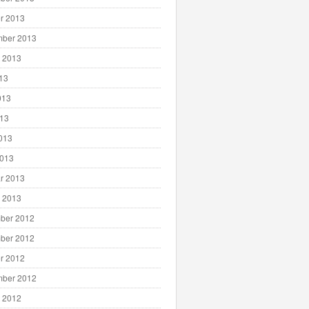
r 2013
mber 2013
 2013
013
013
013
2013
2013
r 2013
 2013
ber 2012
ber 2012
r 2012
mber 2012
 2012