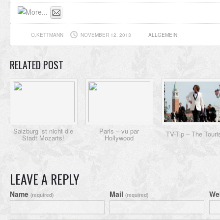
O.KETTMANN
NOVEMBER 12, 2013
ALLGEMEIN
RELATED POST
Salzburg ist nicht die
Paris – vu par
TV-Tip – The Touri
Stadt Mozarts!
Hollywood
LEAVE A REPLY
Name
Mail
We
(required)
(required)