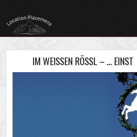
IM WEISSEN RÖSSL – … EINST