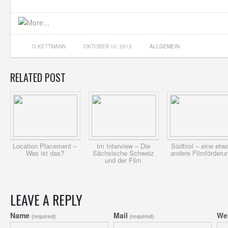
O.KETTMANN
OKTOBER 10, 2013
ALLGEMEIN
RELATED POST
Location Placement –
Im Interview – Die
Südtirol – eine etw
Was ist das?
Sächsische Schweiz
andere Filmförderu
und der Film
LEAVE A REPLY
Name
Mail
We
(required)
(required)