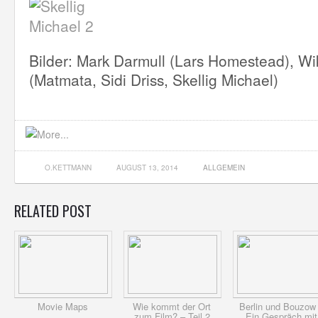
Bilder: Mark Darmull (Lars Homestead), Wi
(Matmata, Sidi Driss, Skellig Michael)
O.KETTMANN
AUGUST 13, 2014
ALLGEMEIN
RELATED POST
Movie Maps
Wie kommt der Ort
Berlin und Bouzow
zum Film? – Teil 2
Ein Gespräch mit