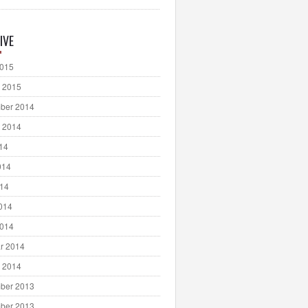
IVE
2015
 2015
ber 2014
 2014
014
014
014
2014
2014
r 2014
 2014
ber 2013
ber 2013