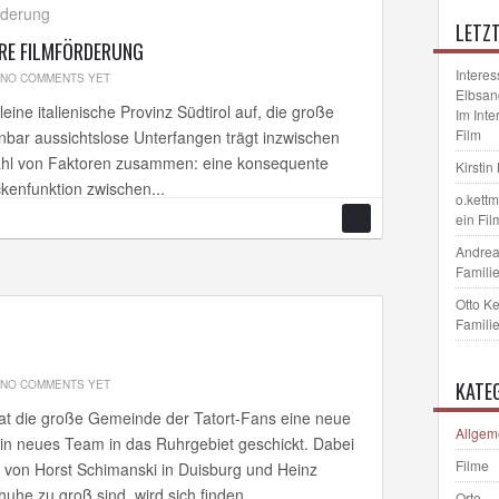
LETZ
ERE FILMFÖRDERUNG
Interes
NO COMMENTS YET
Elbsan
eine italienische Provinz Südtirol auf, die große
Im Int
Film
nbar aussichtslose Unterfangen trägt inzwischen
zahl von Faktoren zusammen: eine konsequente
Kirstin
ckenfunktion zwischen...
o.kett
ein Fil
Andrea
Familie
Otto K
Familie
NO COMMENTS YET
KATE
t die große Gemeinde der Tatort-Fans eine neue
Allgem
in neues Team in das Ruhrgebiet geschickt. Dabei
Filme
en von Horst Schimanski in Duisburg und Heinz
he zu groß sind, wird sich finden....
Orte