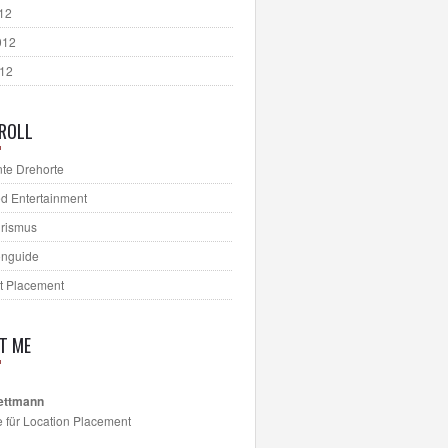
012
012
012
ROLL
te Drehorte
d Entertainment
urismus
onguide
t Placement
T ME
ettmann
e für Location Placement