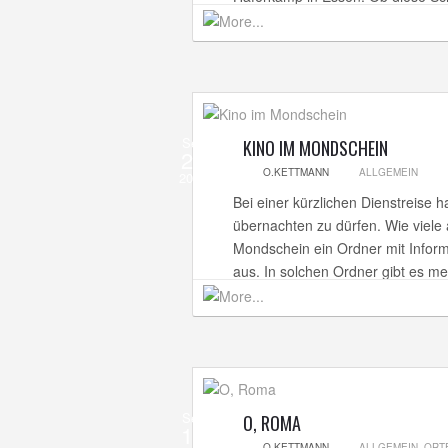
Sep
KINO IM MONDSCHEIN
23
O.KETTMANN
ALLGEMEIN
2012
Bei einer kürzlichen Dienstreise h
übernachten zu dürfen. Wie viele 
Mondschein ein Ordner mit Infor
aus. In solchen Ordner gibt es mei
Sep
O, ROMA
14
O.KETTMANN
ALLGEMEIN
,
ORT