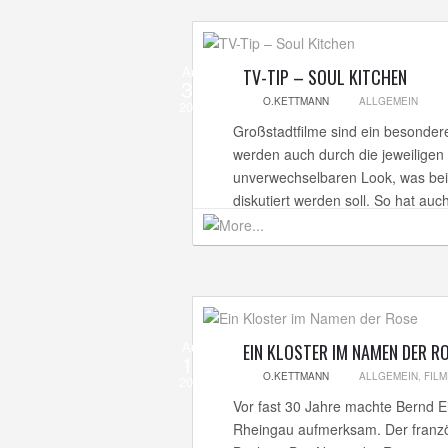
Aug
TV-TIP – SOUL KITCHEN
31
O.KETTMANN
ALLGEMEIN
2012
Großstadtfilme sind ein besondere
werden auch durch die jeweiligen 
unverwechselbaren Look, was bei 
diskutiert werden soll. So hat au
Aug
EIN KLOSTER IM NAMEN DER R
17
O.KETTMANN
ALLGEMEIN
,
FILM
2012
Vor fast 30 Jahre machte Bernd E
Rheingau aufmerksam. Der französ