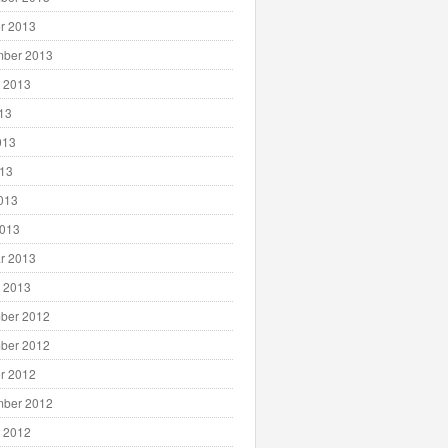
r 2013
mber 2013
 2013
013
013
013
2013
2013
r 2013
 2013
ber 2012
ber 2012
r 2012
mber 2012
 2012