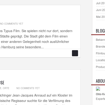
Juli 2
Juni 2
Mai 2
NO COMMENTS YET
BLOG
s Typus Film. Sie spielen nicht nur dort, sondern
Städte geprägt. Die Stadt gibt dem Film einen
Bekann
einer anderen Gelegenheit noch ausführlicher
Brande
ch Hamburg seine besondere...
Filmto
Locati
Produc
ABOU
OSE
E
,
ORTE
NO COMMENTS YET
Otto K
ichinger Jean-Jacques Annaud auf ein Kloster im
Expert
ische Regisseur suchte für die Verfilmung des