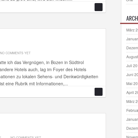
ARCH
März 
Januar
Dezem
NO COMMENTS YET
August
atte ich das Vergnügen, in Bozen in Südtirol
Juli 2
andere Hotels auch, lag im Foyer des Hotels
Juni 2
mationen zu lokalen Sehens- und Denkwürdigkeiten
st eine Rubrik mit Informationen,...
Mai 2
April 
März 
Februa
Januar
Dezem
Novem
E
NO COMMENTS YET