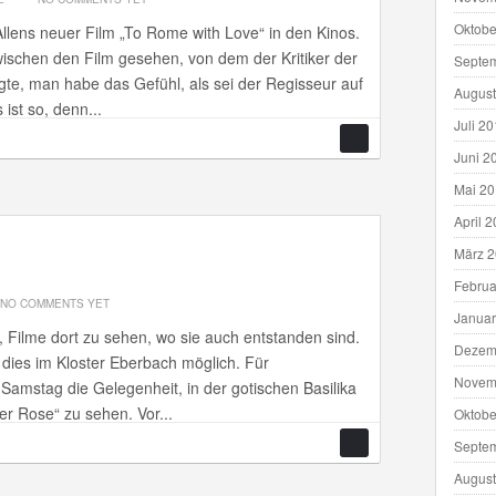
Oktobe
llens neuer Film „To Rome with Love“ in den Kinos.
ischen den Film gesehen, von dem der Kritiker der
Septe
gte, man habe das Gefühl, als sei der Regisseur auf
August
ist so, denn...
Juli 2
Juni 2
Mai 2
April 
März 
Februa
NO COMMENTS YET
Januar
t, Filme dort zu sehen, wo sie auch entstanden sind.
Dezem
t dies im Kloster Eberbach möglich. Für
Novem
Samstag die Gelegenheit, in der gotischen Basilika
r Rose“ zu sehen. Vor...
Oktobe
Septe
August