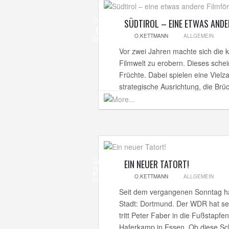
Okt
SÜDTIROL – EINE ETWAS AND
6
O.KETTMANN
ALLGEMEIN
2012
Vor zwei Jahren machte sich die kl
Filmwelt zu erobern. Dieses schei
Früchte. Dabei spielen eine Viel
strategische Ausrichtung, die Brü
Sep
EIN NEUER TATORT!
26
O.KETTMANN
ALLGEMEIN
2012
Seit dem vergangenen Sonntag ha
Stadt: Dortmund. Der WDR hat se
tritt Peter Faber in die Fußstapf
Haferkamp in Essen. Ob diese Schu