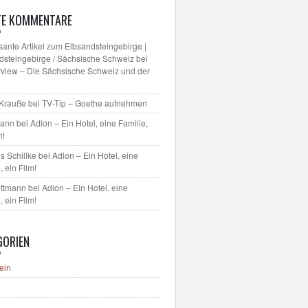
TE KOMMENTARE
sante Artikel zum Elbsandsteingebirge |
dsteingebirge / Sächsische Schweiz
bei
erview – Die Sächsische Schweiz und der
 Krauße
bei
TV-Tip – Goethe aufnehmen
mann bei
Adlon – Ein Hotel, eine Familie,
m!
s Schillke
bei
Adlon – Ein Hotel, eine
, ein Film!
ettmann bei
Adlon – Ein Hotel, eine
, ein Film!
GORIEN
ein