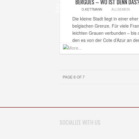
Jul
BERGUES – WO IST DENN DAS
23
O.KETTMANN
ALLGEMEIN
2012
Die kleine Stadt liegt in einer e
belgischen Grenze. Für viele Fran
leichten Grauen verbunden – bis
den es von der Cote d’Azur an den
PAGE 6 OF 7
SOCIALIZE WITH US