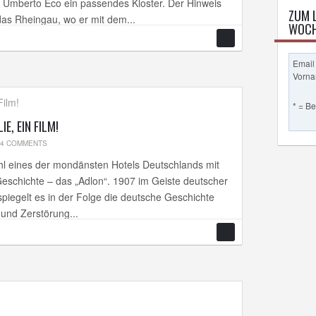
Umberto Eco ein passendes Kloster. Der Hinweis
ZUM 
das Rheingau, wo er mit dem...
WOCH
Email
Vorn
* = B
IE, EIN FILM!
4 COMMENTS
wohl eines der mondänsten Hotels Deutschlands mit
eschichte – das „Adlon“. 1907 im Geiste deutscher
spiegelt es in der Folge die deutsche Geschichte
 und Zerstörung...