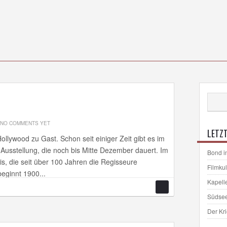
NO COMMENTS YET
LETZT
ollywood zu Gast. Schon seit einiger Zeit gibt es im
e Ausstellung, die noch bis Mitte Dezember dauert. Im
Bond i
ris, die seit über 100 Jahren die Regisseure
Filmku
beginnt 1900...
Kapell
Südse
Der Kr