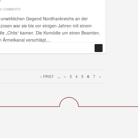
?
3 COMMENTS
her unwirklichen Gegend Nordfrankreichs an der
zosen war sie bis vor einigen Jahren mit einem
 die „Chtis“ kamen. Die Komödie um einen Beamten,
 Ärmelkanal verschlägt,...
« FIRST
...
«
3
4
5
6
7
»