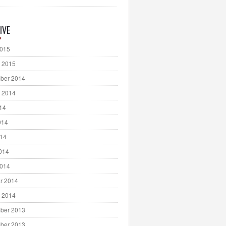
IVE
2015
 2015
ber 2014
 2014
014
014
014
2014
2014
r 2014
 2014
ber 2013
ber 2013