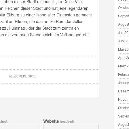
e Leben dieser Stadt eintaucht. „La Dolce Vita“
Oktobe
n Reichen dieser Stadt und hat jene legendären
ita Ekberg zu einer Ikone aller Cineasten gemacht
Septe
zahl an Filmen, die das antike Rom darstellen,
August
tzt „Illuminati“, der die Stadt zum zentralen
Juli 2
enn die zentralen Szenen nicht im Vatikan gedreht
Juni 2
Mai 2
April 
März 
Februa
ALLGEMEIN
,
ORTE
Januar
Dezem
Novem
Oktobe
Septe
Website
uired)
(required)
August