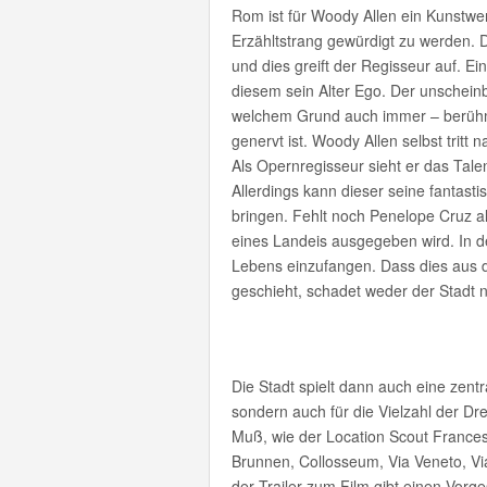
Rom ist für Woody Allen ein Kunstwer
Erzähltstrang gewürdigt zu werden. 
und dies greift der Regisseur auf. Ei
diesem sein Alter Ego. Der unschei
welchem Grund auch immer – berühmt
genervt ist. Woody Allen selbst tritt
Als Opernregisseur sieht er das Tale
Allerdings kann dieser seine fantas
bringen. Fehlt noch Penelope Cruz als
eines Landeis ausgegeben wird. In der
Lebens einzufangen. Dass dies aus d
geschieht, schadet weder der Stadt 
Die Stadt spielt dann auch eine zentra
sondern auch für die Vielzahl der Dre
Muß, wie der Location Scout France
Brunnen, Collosseum, Via Veneto, Vi
der Trailer zum Film gibt einen Vorg