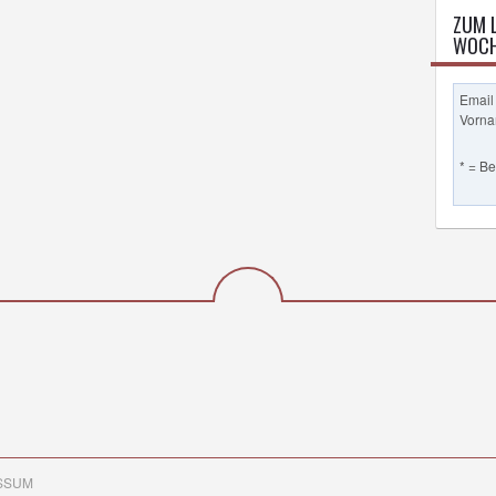
ZUM 
WOCH
Email
Vorn
* = B
SSUM