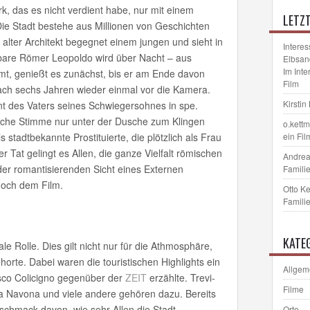
k, das es nicht verdient habe, nur mit einem
LETZ
Die Stadt bestehe aus Millionen von Geschichten
n alter Architekt begegnet einem jungen und sieht in
Interes
nbare Römer Leopoldo wird über Nacht – aus
Elbsan
Im Int
, genießt es zunächst, bis er am Ende davon
Film
 nach sechs Jahren wieder einmal vor die Kamera.
Kirstin
nt des Vaters seines Schwiegersohnes in spe.
tische Stimme nur unter der Dusche zum Klingen
o.kett
 stadtbekannte Prostituierte, die plötzlich als Frau
ein Fil
 Tat gelingt es Allen, die ganze Vielfalt römischen
Andrea
er romantisierenden Sicht eines Externen
Familie
noch dem Film.
Otto K
Familie
KATE
le Rolle. Dies gilt nicht nur für die Athmosphäre,
horte. Dabei waren die touristischen Highlights ein
Allgem
sco Colicigno gegenüber der
ZEIT
erzählte. Trevi-
Filme
a Navona und viele andere gehören dazu. Bereits
eschmack davon, wie sehr Allen die Stadt
Orte