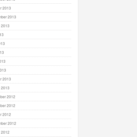
r 2013
mber 2013
 2013
013
013
013
2013
2013
r 2013
 2013
ber 2012
ber 2012
r 2012
mber 2012
 2012