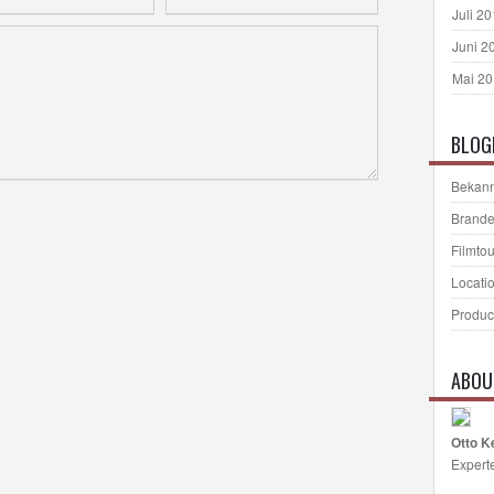
Juli 2
Juni 2
Mai 2
BLOG
Bekann
Brande
Filmto
Locati
Produc
ABOU
Otto K
Expert