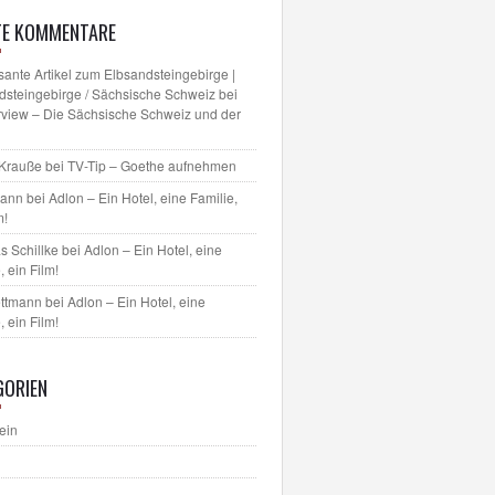
TE KOMMENTARE
sante Artikel zum Elbsandsteingebirge |
dsteingebirge / Sächsische Schweiz
bei
erview – Die Sächsische Schweiz und der
 Krauße
bei
TV-Tip – Goethe aufnehmen
mann bei
Adlon – Ein Hotel, eine Familie,
m!
s Schillke
bei
Adlon – Ein Hotel, eine
, ein Film!
ettmann bei
Adlon – Ein Hotel, eine
, ein Film!
GORIEN
ein