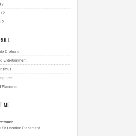
012
012
012
ROLL
te Drehorte
d Entertainment
urismus
onguide
t Placement
T ME
ettmann
e für Location Placement