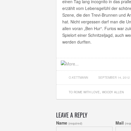
einen Tag lang incognito in das prall
erzählt vom Lebensgefühl der schöne
Szene, die den Trevi-Brunnen und An
hat. Nicht vergessen darf man die Un
allen voran „Ben Hur“. Furios war zule
Spielort einer Schnitzeljagd, auch w
werden durften.
O.KETTMANN
SEPTEMBER 14, 2012
,
TO ROME WITH LOVE
WOODY ALLEN
LEAVE A REPLY
Name
Mail
(required)
(req