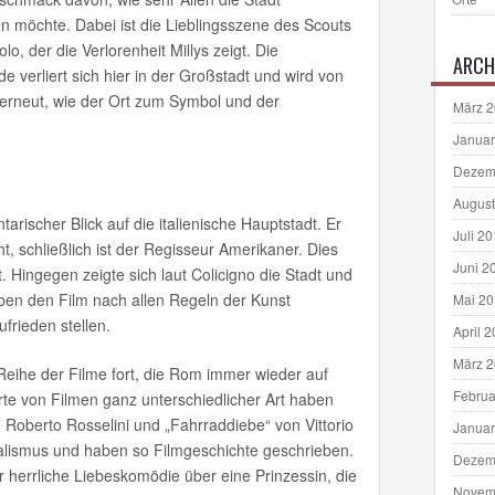
n möchte. Dabei ist die Lieblingsszene des Scouts
o, der die Verlorenheit Millys zeigt. Die
ARCH
verliert sich hier in der Großstadt und wird von
 erneut, wie der Ort zum Symbol und der
März 
Januar
Dezem
August
tarischer Blick auf die italienische Hauptstadt. Er
Juli 2
t, schließlich ist der Regisseur Amerikaner. Dies
Juni 2
rt. Hingegen zeigte sich laut Colicigno die Stadt und
ben den Film nach allen Regeln der Kunst
Mai 2
ufrieden stellen.
April 
März 
Reihe der Filme fort, die Rom immer wieder auf
Februa
te von Filmen ganz unterschiedlicher Art haben
n Roberto Rosselini und „Fahrraddiebe“ von Vittorio
Januar
alismus und haben so Filmgeschichte geschrieben.
Dezem
r herrliche Liebeskomödie über eine Prinzessin, die
Novem