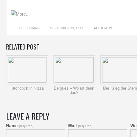
O.KETTMANN
SEPTEMBER 23, 2012
ALLGEMEIN
RELATED POST
Hitchcock in Nizza
Bergues – Wo ist denn
Der Krieg der Ster
das?
LEAVE A REPLY
Name
Mail
We
(required)
(required)