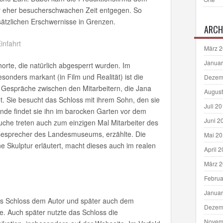
r eher besucherschwachen Zeit entgegen. So
zusätzlichen Erschwernisse in Grenzen.
ARCH
März 
Januar
orte, die natürlich abgesperrt wurden. Im
sonders markant (in Film und Realität) ist die
Dezem
te Gespräche zwischen den Mitarbeitern, die Jana
August
. Sie besucht das Schloss mit ihrem Sohn, den sie
Juli 2
 Ende findet sie ihn im barocken Garten vor dem
Juni 2
che treten auch zum einzigen Mal Mitarbeiter des
ssesprecher des Landesmuseums, erzählte. Die
Mai 2
ne Skulptur erläutert, macht dieses auch im realen
April 
März 
Februa
Januar
das Schloss dem Autor und später auch dem
Dezem
e. Auch später nutzte das Schloss die
Novem