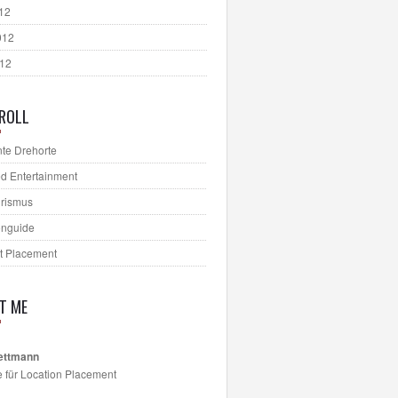
012
012
012
ROLL
te Drehorte
d Entertainment
urismus
onguide
t Placement
T ME
ettmann
e für Location Placement