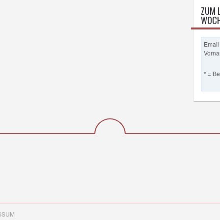
ZUM 
WOCH
Email
Vorn
* = B
SSUM