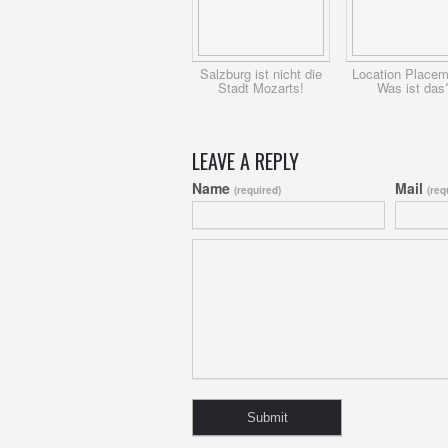
Salzburg ist nicht die
Location Placem
Stadt Mozarts!
Was ist das
LEAVE A REPLY
Name
Mail
(required)
(req