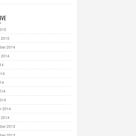
IVE
2015
 2015
ber 2014
 2014
014
014
014
2014
2014
r 2014
 2014
ber 2013
ber 2013