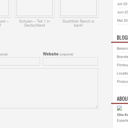
Juli 2
Juni 2
Mai 2
ent –
Schulen – Teil 1 in
Southfork Ranch is
?
Deutschland
back!
BLOG
Bekann
Website
uired)
(required)
Brande
Filmto
Locati
Produc
ABOU
Otto K
Expert