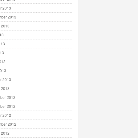
r 2013
mber 2013
 2013
013
013
013
2013
2013
r 2013
 2013
ber 2012
ber 2012
r 2012
mber 2012
 2012