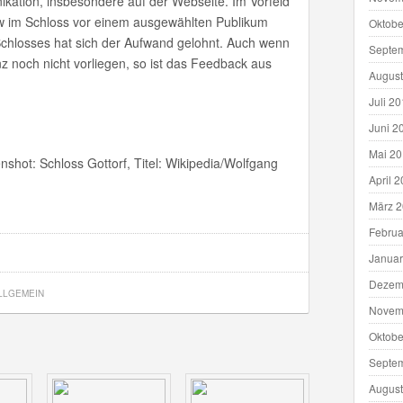
ikation, insbesondere auf der Webseite. Im Vorfeld
ew im Schloss vor einem ausgewählten Publikum
Oktobe
chlosses hat sich der Aufwand gelohnt. Auch wenn
Septe
 noch nicht vorliegen, so ist das Feedback aus
August
Juli 2
Juni 2
Mai 2
nshot: Schloss Gottorf, Titel: Wikipedia/Wolfgang
April 
März 
Februa
Januar
Dezem
LLGEMEIN
Novem
Oktobe
Septe
August