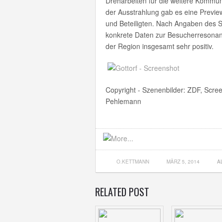
Dreharbeiten für die weitere Kommun
der Ausstrahlung gab es eine Previ
und Beteiligten. Nach Angaben des S
konkrete Daten zur Besucherresonanz
der Region insgesamt sehr positiv.
Copyright - Szenenbilder: ZDF, Scree
Pehlemann
O.KETTMANN
MÄRZ 5, 2014
A
RELATED POST