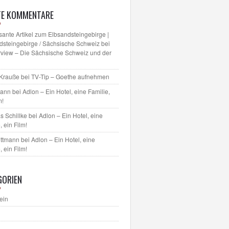
TE KOMMENTARE
sante Artikel zum Elbsandsteingebirge |
dsteingebirge / Sächsische Schweiz
bei
erview – Die Sächsische Schweiz und der
 Krauße
bei
TV-Tip – Goethe aufnehmen
mann bei
Adlon – Ein Hotel, eine Familie,
m!
s Schillke
bei
Adlon – Ein Hotel, eine
, ein Film!
ettmann bei
Adlon – Ein Hotel, eine
, ein Film!
GORIEN
ein