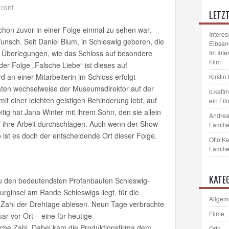
LETZ
on zuvor in einer Folge einmal zu sehen war,
Interes
Wunsch. Seit Daniel Blum, in Schleswig geboren, die
Elbsan
r Überlegungen, wie das Schloss auf besondere
Im Int
Film
der Folge „Falsche Liebe“ ist dieses auf
an einer Mitarbeiterin im Schloss erfolgt
Kirstin
raten wechselweise der Museumsdirektor auf der
o.kett
mit einer leichten geistigen Behinderung lebt, auf
ein Fil
itig hat Jana Winter mit ihrem Sohn, den sie allein
Andrea
uf ihre Arbeit durchschlagen. Auch wenn der Show-
Familie
 ist es doch der entscheidende Ort dieser Folge.
Otto K
Familie
KATE
u den bedeutendsten Profanbauten Schleswig-
Burginsel am Rande Schleswigs liegt, für die
Allgem
r Zahl der Drehtage ablesen. Neun Tage verbrachte
Filme
 vor Ort – eine für heutige
he Zahl. Dabei kam die Produktionsfirma dem
Orte