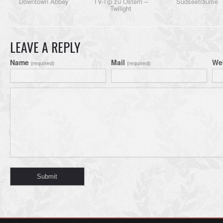
Downtown Abbey
TV-Tip zu Ostern –
Südseeträume
Twilight
LEAVE A REPLY
Name
Mail
We
(required)
(required)