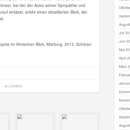
telmeer, bei der der Autor seiner Sympathie und
Oktobe
auf einlässt, erlebt einen detaillierten Blick, der
Septe
st.
August
Juli 2
Juni 2
ropole im filmischen Blick, Marburg, 2013, Schüren
Mai 2
April 
März 
Februa
Januar
ALLGEMEIN
Dezem
Novem
Oktobe
Septe
August