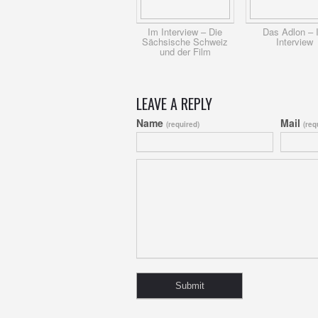
Im Interview – Die
Das Adlon – 
Sächsische Schweiz
Interview
und der Film
LEAVE A REPLY
Name
Mail
(required)
(req