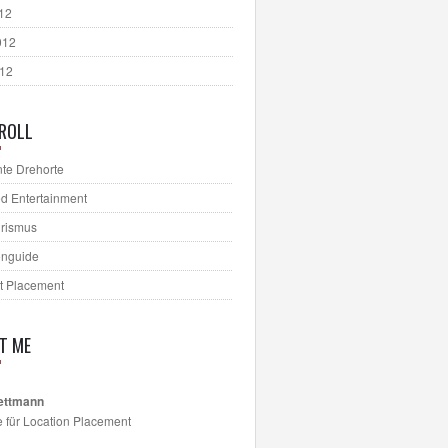
012
012
012
ROLL
te Drehorte
d Entertainment
urismus
onguide
t Placement
T ME
ettmann
e für Location Placement