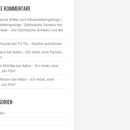
TE KOMMENTARE
sante Artikel zum Elbsandsteingebirge |
dsteingebirge / Sächsische Schweiz
bei
erview – Die Sächsische Schweiz und der
 Krauße
bei
TV-Tip – Goethe aufnehmen
mann bei
Adlon – Ein Hotel, eine Familie,
m!
s Schillke
bei
Adlon – Ein Hotel, eine
, ein Film!
ettmann bei
Adlon – Ein Hotel, eine
, ein Film!
GORIEN
ein