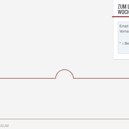
ZUM 
WOCH
Email
Vorn
* = B
SSUM