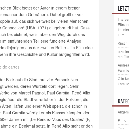
LETZ
ischen Blick bietet der Autor in einem breiten
Filmemacher dem Ort nähern. Dabei greift er vor
Interes
opole auf, das sich weltweit bei vielen Menschen
Elbsan
h Connection“ (USA, 1971) eingebrandt hat. Dass
Im Int
Fluch bezeichnet, weist aber den Weg durch das
Film
e im einführenden Teil eine fundierte Analyse
Kirstin
de diejenigen aus der zweiten Reihe – im Film eine
o.kett
nn ihre Geschichte und Kultur aufgegriffen wird.
ein Fil
Andrea
Familie
Otto K
r Blick auf die Stadt auf vier Perspektiven
Familie
gt werden, deren Wurzeln dort liegen. Sehr
 Werke von Marcel Pagnol, Paul Carpita, René Allio
ie über die Stadt verortet er in der Folklore, die
KATE
Alten Hafen und einer Welt speist, die schon in
Allgem
. Paul Carpita würdigt er als Klassenkämpfer, der
 50er Jahren mit „Le Rendez-Vous des Quaies“ (F,
Filme
nahme ein Denkmal setzt. In René Allio sieht er den
Orte