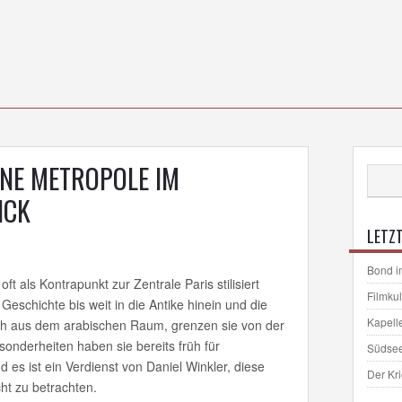
INE METROPOLE IM
ICK
LETZT
Bond i
ft als Kontrapunkt zur Zentrale Paris stilisiert
Filmku
eschichte bis weit in die Antike hinein und die
Kapell
uch aus dem arabischen Raum, grenzen sie von der
onderheiten haben sie bereits früh für
Südse
es ist ein Verdienst von Daniel Winkler, diese
Der Kr
cht zu betrachten.