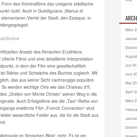
 Form des Kriminalfilms das ureigene städtische
unkt rückt. Auch in Guédiguians „Marius et
ARCH
r elementaren Viertel der Stadt, den Estaque, in
idergespiegelt.
März 
Januar
Dezem
tifiziellen Ansatz des filmischen Erzählens.
August
itierte Filme und eine detaillierte Interpretation
Juli 2
punkt, in dem der Film eine gesellschaftlich
t ist Stärke und Schwäche des Buches zugleich. Mit
Juni 2
glich, das aus seiner Sicht nachrangige populäre
Mai 2
 So werden wichtige Orte wie das Chateau d’If,
April 
 des „Grafen von Monte Christo“ seinen Weg in die
ginalie. Auch Erfolgsfilme wie die „Taxi“-Reihe von
März 
eingangs erwähnte Film „French Connection“ sind
Februa
eider wesentliche Felder aus, die für die Stadt aus
Januar
ind.
Dezem
etropole im filmischen Blick“ nicht. Es ist ein
Novem