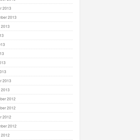
r 2013
mber 2013
 2013
013
013
013
2013
2013
r 2013
 2013
ber 2012
ber 2012
r 2012
mber 2012
 2012