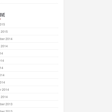
IVE
2015
 2015
ber 2014
 2014
014
014
014
2014
2014
r 2014
 2014
ber 2013
ber 2013