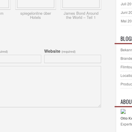
Juli 2
Juni 2
Im
spiegelonline über
James Bond Around
Hotels
the World – Teil 1
Mai 2
BLOG
Bekann
Website
uired)
(required)
Brande
Filmto
Locati
Produc
ABOU
Otto K
Expert